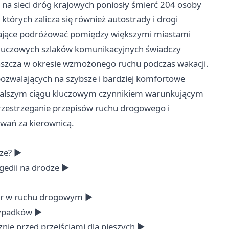
to na sieci dróg krajowych poniosły śmierć 204 osoby
 których zalicza się również autostrady i drogi
lające podróżować pomiędzy większymi miastami
kluczowych szlaków komunikacyjnych świadczy
aszcza w okresie wzmożonego ruchu podczas wakacji.
 pozwalających na szybsze i bardziej komfortowe
dalszym ciągu kluczowym czynnikiem warunkującym
przestrzeganie przepisów ruchu drogowego i
wań za kierownicą.
dze? ►
gedii na drodze ►
ewr w ruchu drogowym ►
wypadków ►
znie przed przejściami dla pieszych ►