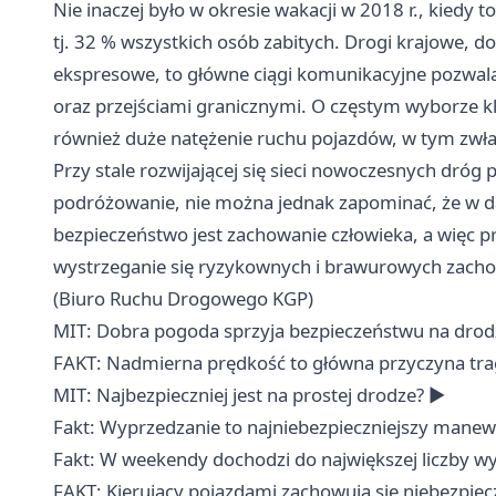
Nie inaczej było w okresie wakacji w 2018 r., kiedy 
tj. 32 % wszystkich osób zabitych. Drogi krajowe, do
ekspresowe, to główne ciągi komunikacyjne pozwa
oraz przejściami granicznymi. O częstym wyborze 
również duże natężenie ruchu pojazdów, w tym zwł
Przy stale rozwijającej się sieci nowoczesnych dróg
podróżowanie, nie można jednak zapominać, że w 
bezpieczeństwo jest zachowanie człowieka, a więc 
wystrzeganie się ryzykownych i brawurowych zacho
(Biuro Ruchu Drogowego KGP)
MIT: Dobra pogoda sprzyja bezpieczeństwu na dro
FAKT: Nadmierna prędkość to główna przyczyna tra
MIT: Najbezpieczniej jest na prostej drodze? ►
Fakt: Wyprzedzanie to najniebezpieczniejszy man
Fakt: W weekendy dochodzi do największej liczby 
FAKT: Kierujący pojazdami zachowują się niebezpiec