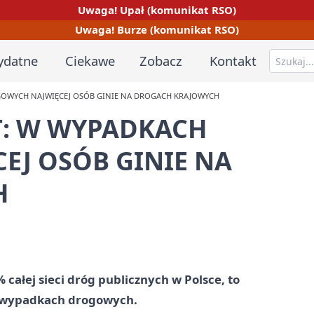
Uwaga! Upał (komunikat RSO)
Uwaga! Burze (komunikat RSO)
ydatne
Ciekawe
Zobacz
Kontakt
ROGOWYCH NAJWIĘCEJ OSÓB GINIE NA DROGACH KRAJOWYCH
KT: W WYPADKACH
J OSÓB GINIE NA
H
 całej sieci dróg publicznych w Polsce, to
 w wypadkach drogowych.