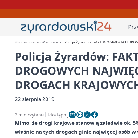
Prz
Strona główna
Wiadomości
Policja Żyrardów: FAKT: W WYPADKACH D
Policja Żyrardów: FA
DROGOWYCH NAJWIĘCE
DROGACH KRAJOWYC
22 sierpnia 2019
2 min czytania
Udostępnij
Mimo, że drogi krajowe stanowią zaledwie ok. 5%
właśnie na tych drogach ginie najwięcej osób