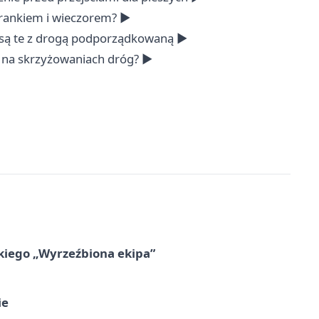
rankiem i wieczorem? ►
 są te z drogą podporządkowaną ►
 na skrzyżowaniach dróg? ►
kiego „Wyrzeźbiona ekipa”
ie