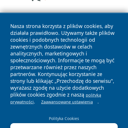
Nasza strona korzysta z plików cookies, aby
działała prawidłowo. Używamy także plików
cookies i podobnych technologii od
zewnętrznych dostawców w celach
Copyright © 2026 zyrardowski24.pl Wszystkie prawa
analitycznych, marketingowych i
zastrzeżone.
społecznościowych. Informacje te mogą być
przetwarzane również przez naszych
partnerów. Kontynuując korzystanie ze
Polityka
Polityka
News
Autorzy
strony lub klikając „Przechodzę do serwisu",
Prywatności
Cookies
wyrażasz zgodę na użycie dodatkowych
plików cookies zgodnie z naszą
polityką
.
.
prywatności
Zaawansowane ustawienia
Polityka Cookies