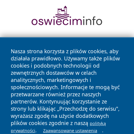
Nasza strona korzysta z plików cookies, aby
działała prawidłowo. Używamy także plików
cookies i podobnych technologii od
zewnętrznych dostawców w celach
Copyright © 2026 zyrardowski24.pl Wszystkie prawa
analitycznych, marketingowych i
zastrzeżone.
społecznościowych. Informacje te mogą być
przetwarzane również przez naszych
partnerów. Kontynuując korzystanie ze
Polityka
Polityka
News
Autorzy
strony lub klikając „Przechodzę do serwisu",
Prywatności
Cookies
wyrażasz zgodę na użycie dodatkowych
plików cookies zgodnie z naszą
polityką
.
.
prywatności
Zaawansowane ustawienia