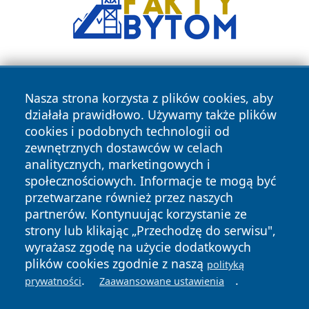
Nasza strona korzysta z plików cookies, aby
działała prawidłowo. Używamy także plików
cookies i podobnych technologii od
zewnętrznych dostawców w celach
Copyright © 2026 zyrardowski24.pl Wszystkie prawa
analitycznych, marketingowych i
zastrzeżone.
społecznościowych. Informacje te mogą być
przetwarzane również przez naszych
partnerów. Kontynuując korzystanie ze
Polityka
Polityka
News
Autorzy
strony lub klikając „Przechodzę do serwisu",
Prywatności
Cookies
wyrażasz zgodę na użycie dodatkowych
plików cookies zgodnie z naszą
polityką
.
.
prywatności
Zaawansowane ustawienia