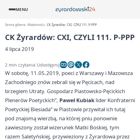
MENU
Strona główna
Wiadomości
CK Żyrardów: CXI, CZYLI 111. P-PPP
CK Żyrardów: CXI, CZYLI 111. P-PPP
4 lipca 2019
2 min czytania
Udostępnij
W sobotę, 11.05.2019, poeci z Warszawy i Mazowsza
Zachodniego znów zebrali się w Pęcicach, nad
brzegiem Utraty. Gospodarz Piastowsko-Pęcickich
Plenerów Poetyckich”,
Paweł Kubiak
lider Konfraterni
Poetyckiej Biesiada” w Piastowie przywitał ich tutaj
pod znajomą wierzbą, na której pniu ponownie
zawieszony został wizerunek Matki Boskiej, tym
razem Saletyńskiej, przywieziony z Żyrardowa przez