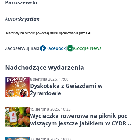
Paruszewski
.
Autor:
krystian
Zaobserwuj nas!
Facebook
Google News
Nadchodzące wydarzenia
8 sierpnia 2026, 17:00
Dyskoteka z Gwiazdami w
Żyrardowie
15 sierpnia 2026, 10:23
Wycieczka rowerowa na piknik pod
wiszącym jeszcze jabłkiem w CYDR
Ignaców – rowerowy piknik
23 sierpnia 2026, 18:00