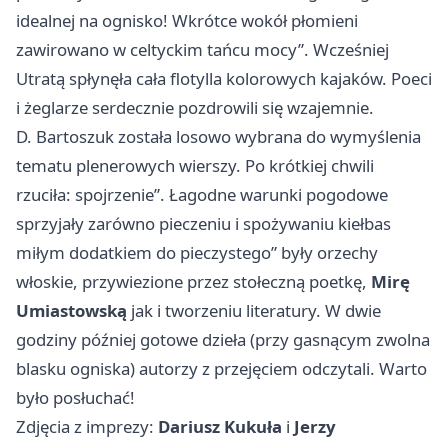
idealnej na ognisko! Wkrótce wokół płomieni
zawirowano w celtyckim tańcu mocy”. Wcześniej
Utratą spłynęła cała flotylla kolorowych kajaków. Poeci
i żeglarze serdecznie pozdrowili się wzajemnie.
D. Bartoszuk została losowo wybrana do wymyślenia
tematu plenerowych wierszy. Po krótkiej chwili
rzuciła: spojrzenie”. Łagodne warunki pogodowe
sprzyjały zarówno pieczeniu i spożywaniu kiełbas
miłym dodatkiem do pieczystego” były orzechy
włoskie, przywiezione przez stołeczną poetkę,
Mirę
Umiastowską
jak i tworzeniu literatury. W dwie
godziny później gotowe dzieła (przy gasnącym zwolna
blasku ogniska) autorzy z przejęciem odczytali. Warto
było posłuchać!
Zdjęcia z imprezy:
Dariusz Kukuła
i
Jerzy