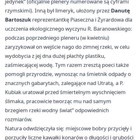
jedynek” (oficjalnie plenery numerowane są cyframi
rzymskimi). Inną był limeryk, ułożony przez
Danutę
Bartoszuk
reprezentantkę Piaseczna i Żyrardowa dla
uczczenia ekologicznego wyczynu R. Baranowskiego:
podczas poprzedniego pleneru (w kwietniu)
zaryzykował on wejście nago do zimnej rzeki, w celu
wydobycia z jej dna dużej płachty plastiku,
zaśmiecającej wodę. Tym razem zresztą poeci także
pomogli przyrodzie, wynosząc na śmietnik odpady o
znacznych gabarytach, zalegające nad Utratą, a P.
Kubiak uratował przed śmiertelnym wyschnięciem
ślimaka, pracowicie tworząc mu nad samym
brzegiem rzeki wodny świat” odpowiednich
rozmiarów.
Natura odwdzięczyła się: miejscowe bobry przycięły i
porzuciły liczne kawałki konarów o długości i grubości