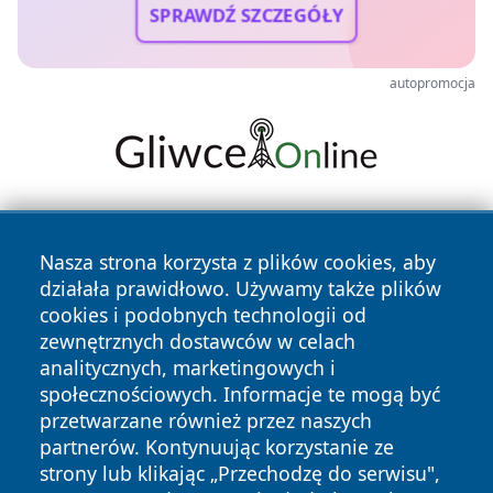
SPRAWDŹ SZCZEGÓŁY
autopromocja
Nasza strona korzysta z plików cookies, aby
działała prawidłowo. Używamy także plików
cookies i podobnych technologii od
zewnętrznych dostawców w celach
Copyright © 2026 zyrardowski24.pl Wszystkie prawa
analitycznych, marketingowych i
zastrzeżone.
społecznościowych. Informacje te mogą być
przetwarzane również przez naszych
partnerów. Kontynuując korzystanie ze
Polityka
Polityka
News
Autorzy
strony lub klikając „Przechodzę do serwisu",
Prywatności
Cookies