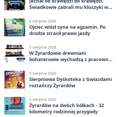
Jechał od krawędzi do krawędzi.
Świadkowie zabrali mu kluczyki w
Cygance
6 sierpnia 2026
Ojciec wiózł syna na egzamin. Po
drodze stracił prawo jazdy
5 sierpnia 2026
W Żyrardowie drewniani
bohaterowie wychodzą z pracowni
na wystawę
5 sierpnia 2026
Sierpniowa Dyskoteka z Gwiazdami
roztańczy Żyrardów
5 sierpnia 2026
Żyrardów na dwóch kółkach - 32
kilometry rodzinnej przygody