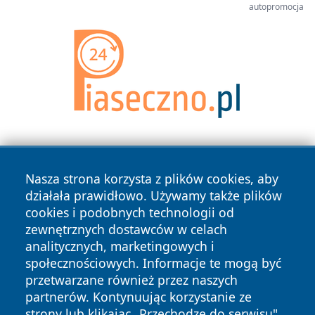
autopromocja
Nasza strona korzysta z plików cookies, aby
działała prawidłowo. Używamy także plików
cookies i podobnych technologii od
zewnętrznych dostawców w celach
Copyright © 2026 zyrardowski24.pl Wszystkie prawa
analitycznych, marketingowych i
zastrzeżone.
społecznościowych. Informacje te mogą być
przetwarzane również przez naszych
partnerów. Kontynuując korzystanie ze
Polityka
Polityka
News
Autorzy
strony lub klikając „Przechodzę do serwisu",
Prywatności
Cookies