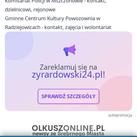
Komisariat Policji w Mszczonowie - kontakt,
dzielnicowi, rejonowe
Gminne Centrum Kultury Powozownia w
Radziejowicach - kontakt, zajęcia i wolontariat
Zareklamuj się na
zyrardowski24.pl!
SPRAWDŹ SZCZEGÓŁY
autopromocja