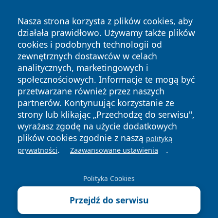
Nasza strona korzysta z plików cookies, aby
działała prawidłowo. Używamy także plików
cookies i podobnych technologii od
zewnętrznych dostawców w celach
analitycznych, marketingowych i
społecznościowych. Informacje te mogą być
Copyright © 2026 zyrardowski24.pl Wszystkie prawa
zastrzeżone.
przetwarzane również przez naszych
partnerów. Kontynuując korzystanie ze
strony lub klikając „Przechodzę do serwisu",
Polityka
Polityka
wyrażasz zgodę na użycie dodatkowych
News
Autorzy
Prywatności
Cookies
plików cookies zgodnie z naszą
polityką
.
.
prywatności
Zaawansowane ustawienia
Polityka Cookies
Przejdź do serwisu