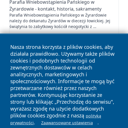
Parafia Wniebowstąpienia Pańskiego w
Żyrardowie - kontakt, historia, sakramenty
Parafia Wniebowstąpienia Pańskiego w Żyrardowie
należy do dekanatu Żyrardów w diecezji łowickiej. Jej
świątynia to zabytkowy kościół neogotycki z …
Nasza strona korzysta z plików cookies, aby
działała prawidłowo. Używamy także plików
cookies i podobnych technologii od
zewnętrznych dostawców w celach
Copyright © 2026 zyrardowski24.pl Wszystkie prawa
analitycznych, marketingowych i
zastrzeżone.
społecznościowych. Informacje te mogą być
przetwarzane również przez naszych
partnerów. Kontynuując korzystanie ze
Polityka
Polityka
News
Autorzy
strony lub klikając „Przechodzę do serwisu",
Prywatności
Cookies
wyrażasz zgodę na użycie dodatkowych
plików cookies zgodnie z naszą
polityką
.
.
prywatności
Zaawansowane ustawienia